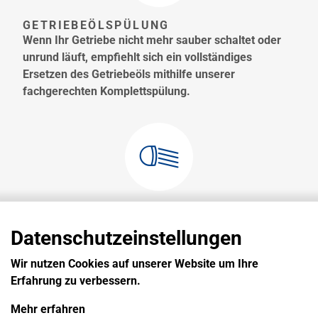
GETRIEBEÖLSPÜLUNG
Wenn Ihr Getriebe nicht mehr sauber schaltet oder
unrund läuft, empfiehlt sich ein vollständiges
Ersetzen des Getriebeöls mithilfe unserer
fachgerechten Komplettspülung.
LICHT
Unsere Mechaniker sorgen nicht nur für helle
Datenschutzeinstellungen
Begeisterung sondern auch für die korrekte
Einstellung Ihrer Scheinwerfer und überprüfen die
Wir nutzen Cookies auf unserer Website um Ihre
ordnungsgemäße Funktion Ihrer kompletten
Erfahrung zu verbessern.
Beleuchtungsanlage.
Mehr erfahren