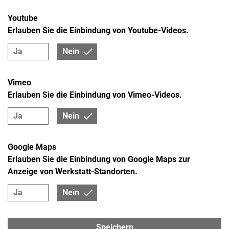
Youtube
Erlauben Sie die Einbindung von Youtube-Videos.
Ja
Nein
ACHSVERMESSUNG
Mit uns bleiben Sie immer in der richtigen Spur! Wir
Vimeo
bieten professionelle Achsvermessungen für
Erlauben Sie die Einbindung von Vimeo-Videos.
einwandfreies Fahrverhalten – auf Wunsch auch mit
Spureinstellung.
Ja
Nein
Google Maps
Erlauben Sie die Einbindung von Google Maps zur
Anzeige von Werkstatt-Standorten.
Ja
Nein
DIESEL
Ihr zuverlässiger Begleiter: Mit modernster
Werkstatttechnik sorgen wir dafür, dass Ihr Diesel
Speichern