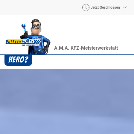
Jetzt Geschlossen
A.M.A. KFZ-Meisterwerkstatt
Heroes? Findet man bei uns!
Wie auch wir bringen Handmaker Herby, Rollin‘
Robby und Engineering Esy mit ihrer Superpower
jeden Wagen wieder auf die Bahn.